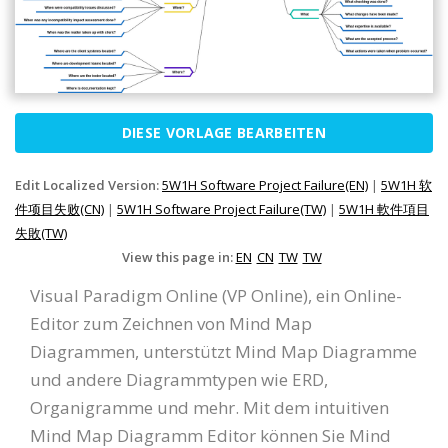
DIESE VORLAGE BEARBEITEN
Edit Localized Version:
5W1H Software Project Failure(EN)
|
5W1H 软
件项目失败(CN)
|
5W1H Software Project Failure(TW)
|
5W1H 軟件項目
失敗(TW)
View this page in:
EN
CN
TW
TW
Visual Paradigm Online (VP Online), ein Online-
Editor zum Zeichnen von Mind Map
Diagrammen, unterstützt Mind Map Diagramme
und andere Diagrammtypen wie ERD,
Organigramme und mehr. Mit dem intuitiven
Mind Map Diagramm Editor können Sie Mind