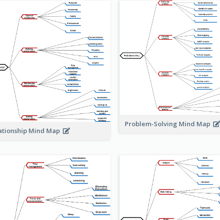
Problem-Solving Mind Map
ationship Mind Map