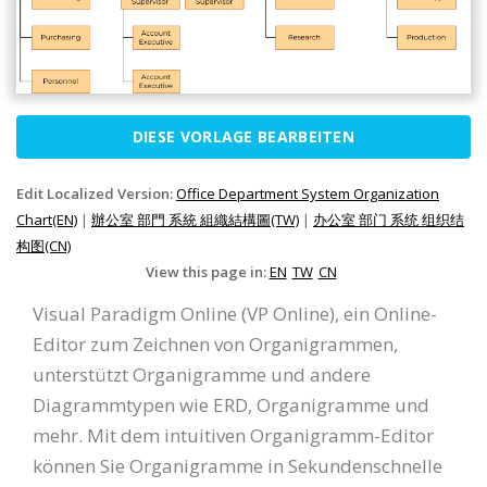
DIESE VORLAGE BEARBEITEN
Edit Localized Version:
Office Department System Organization
Chart(EN)
|
辦公室 部門 系統 組織結構圖(TW)
|
办公室 部门 系统 组织结
构图(CN)
View this page in:
EN
TW
CN
Visual Paradigm Online (VP Online), ein Online-
Editor zum Zeichnen von Organigrammen,
unterstützt Organigramme und andere
Diagrammtypen wie ERD, Organigramme und
mehr. Mit dem intuitiven Organigramm-Editor
können Sie Organigramme in Sekundenschnelle