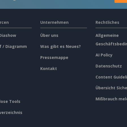
rcen
Unternehmen
Rechtliches
 Diashow
Über uns
Allgemeine
Geschäftsbedi
f / Diagramm
Was gibt es Neues?
AI Policy
Pressemappe
Datenschutz
Kontakt
Content Guidel
Übersicht Siche
Mißbrauch mel
lose Tools
verzeichnis