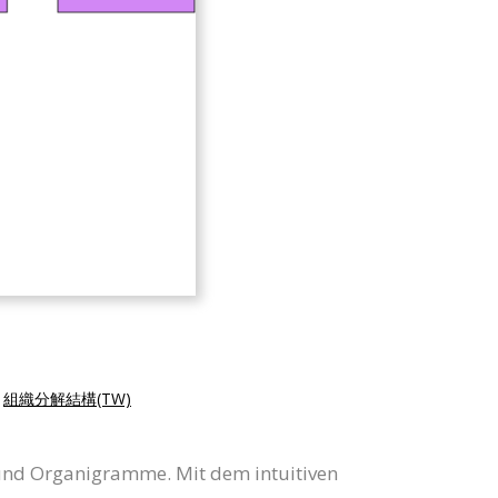
|
組織分解結構(TW)
und Organigramme. Mit dem intuitiven