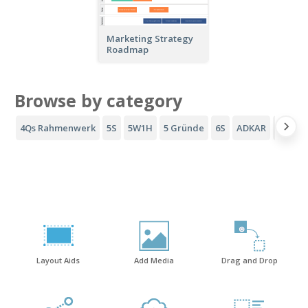
Marketing Strategy
Roadmap
Browse by category
4Qs Rahmenwerk
5S
5W1H
5 Gründe
6S
ADKAR
AIDA-T
Layout Aids
Add Media
Drag and Drop