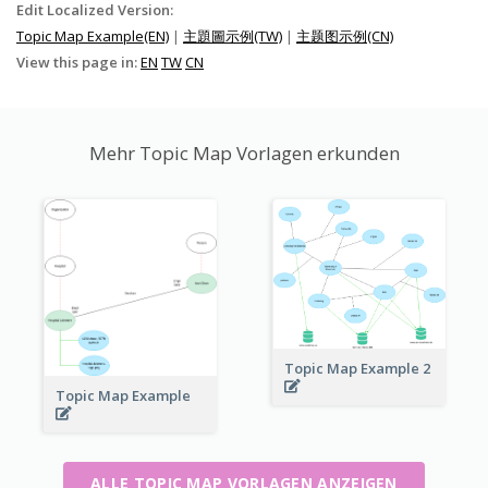
Edit Localized Version:
Topic Map Example(EN)
|
主題圖示例(TW)
|
主题图示例(CN)
View this page in:
EN
TW
CN
Mehr Topic Map Vorlagen erkunden
Topic Map Example 2
Topic Map Example
ALLE TOPIC MAP VORLAGEN ANZEIGEN