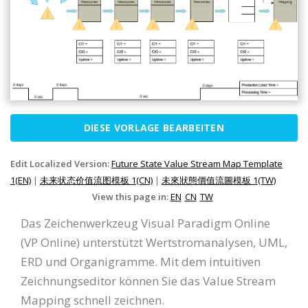
DIESE VORLAGE BEARBEITEN
Edit Localized Version:
Future State Value Stream Map Template
1(EN)
|
未来状态价值流图模板 1(CN)
|
未來狀態價值流圖模板 1(TW)
View this page in:
EN
CN
TW
Das Zeichenwerkzeug Visual Paradigm Online
(VP Online) unterstützt Wertstromanalysen, UML,
ERD und Organigramme. Mit dem intuitiven
Zeichnungseditor können Sie das Value Stream
Mapping schnell zeichnen.