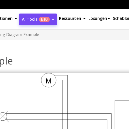
tionen
Ressourcen
Lösungen
Schablo
AI Tools
NEU
ing Diagram Example
ple