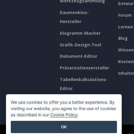
Werkzeugsammlung
Entwur
Daumenkino-
Forum
Hersteller
Lernen
Diagramm-Macher
Blog
Grafik-Design-Tool
Wissen
Dokument-Editor
Kosten
Präsentationsersteller
Inhalts
Tabellenkalkulations-
Editor
Preisgestaltung
We use cookies to offer you a better experience. By
visiting our website, you agree to the use of cookies
as described in our
Cookie Policy
.
OK