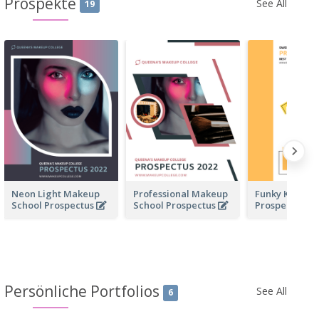
Prospekte
See All
19
Neon Light Makeup
Professional Makeup
Funky Kinder
School Prospectus
School Prospectus
Prospectus
Persönliche Portfolios
See All
6