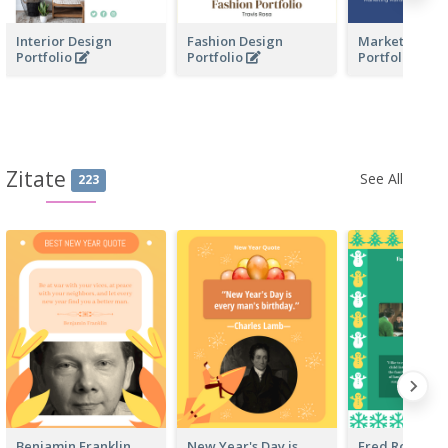
Interior Design
Fashion Design
Marketing Bus
Portfolio
Portfolio
Portfolio
Zitate
See All
223
Benjamin Franklin
New Year's Day is
Fred Rogers 