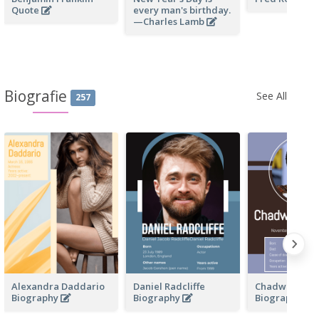
Quote
every man's birthday.
—Charles Lamb
Biografie
See All
257
Alexandra Daddario
Daniel Radcliffe
Chadwick Bo
Biography
Biography
Biography