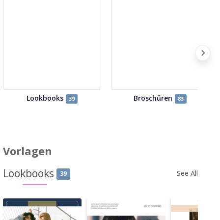
Lookbooks
Broschüren
39
83
Vorlagen
Lookbooks
See All
39