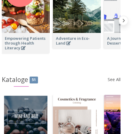
Empowering Patients
Adventure in Eco-
A Journey Th
through Health
Land
Desserts
Literacy
Kataloge
See All
51