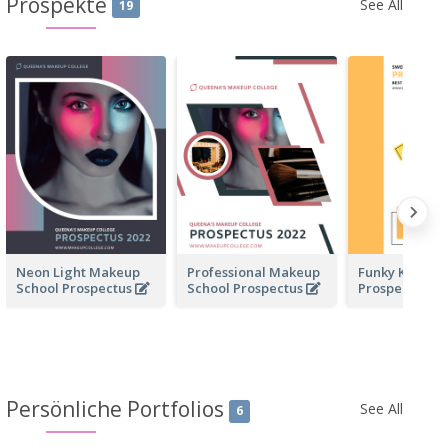
Prospekte
See All
19
Neon Light Makeup
Professional Makeup
Funky Kinder
School Prospectus
School Prospectus
Prospectus
Persönliche Portfolios
See All
6