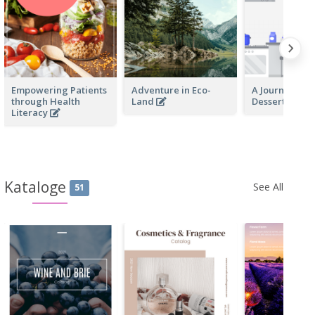
Empowering Patients
Adventure in Eco-
A Journey Th
through Health
Land
Desserts
Literacy
Kataloge
See All
51