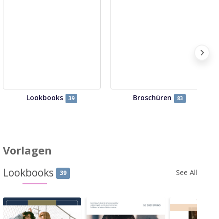
Lookbooks
Broschüren
39
83
Vorlagen
Lookbooks
See All
39