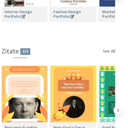
Interior Design
Fashion Design
Marketing Bus
Portfolio
Portfolio
Portfolio
Zitate
See All
223
Benjamin Franklin
New Year's Day is
Fred Rogers 