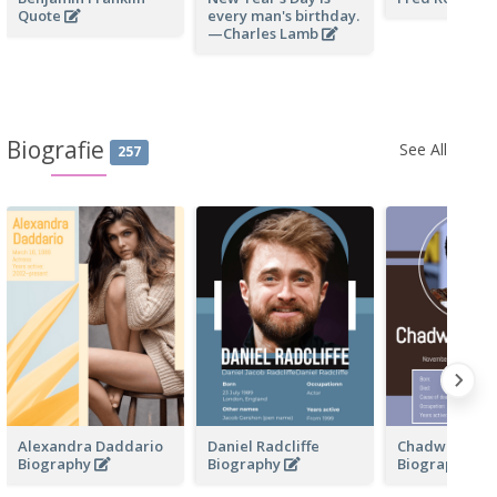
Quote
every man's birthday.
—Charles Lamb
Biografie
See All
257
Alexandra Daddario
Daniel Radcliffe
Chadwick Bo
Biography
Biography
Biography