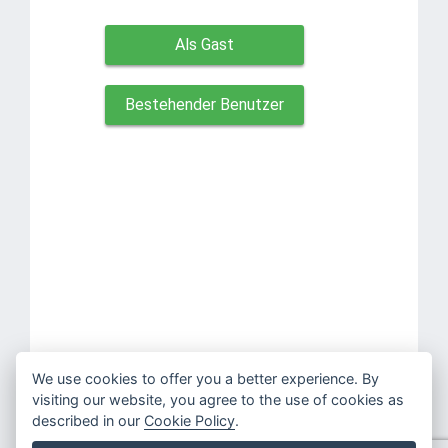
Als Gast
Bestehender Benutzer
Mit der Anmeldung erklären Sie sich mit den
Servicebedingungen
und
We use cookies to offer you a better experience. By
Datenschutzbestimmungen
.
visiting our website, you agree to the use of cookies as
described in our
Cookie Policy
.