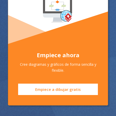
Empiece ahora
Cree diagramas y gráficos de forma sencilla y
flexible.
Empiece a dibujar gratis