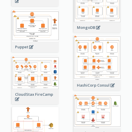
MongoDB
Puppet
HashiCorp Consul
CloudStax FireCamp