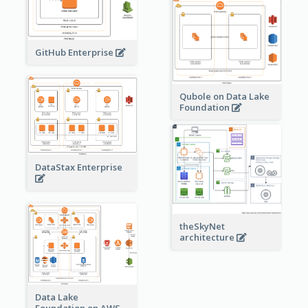
GitHub Enterprise
Qubole on Data Lake
Foundation
DataStax Enterprise
theSkyNet
architecture
Data Lake
Foundation on AWS