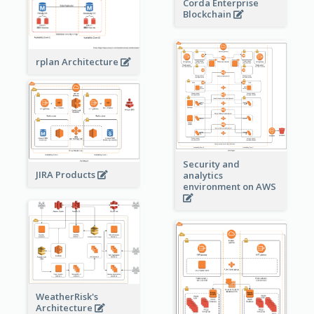
Corda Enterprise
Blockchain
rplan Architecture
Security and
JIRA Products
analytics
environment on AWS
WeatherRisk's
Architecture