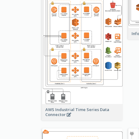
Inf
AWS Industrial Time Series Data
Connector