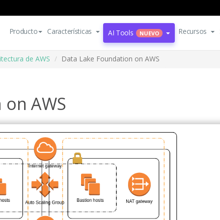
Producto
Características
Recursos
AI Tools
NUEVO
itectura de AWS
Data Lake Foundation on AWS
n on AWS