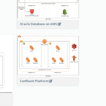
Oracle Database on AWS
Confluent Platform
t