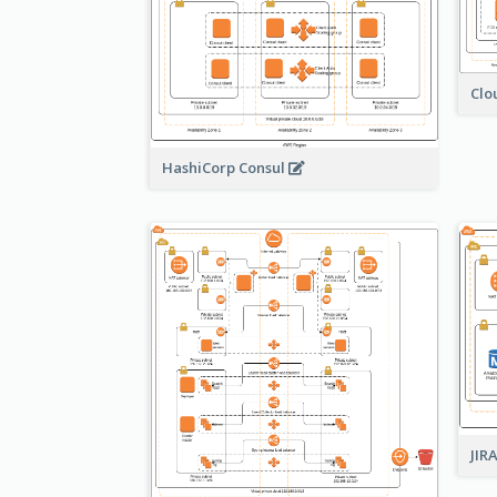
Clo
HashiCorp Consul
JIR