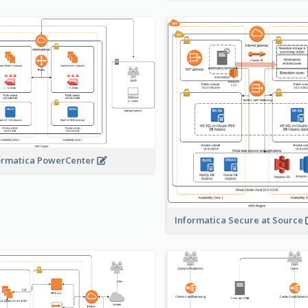
ormatica PowerCenter
Informatica Secure at Source