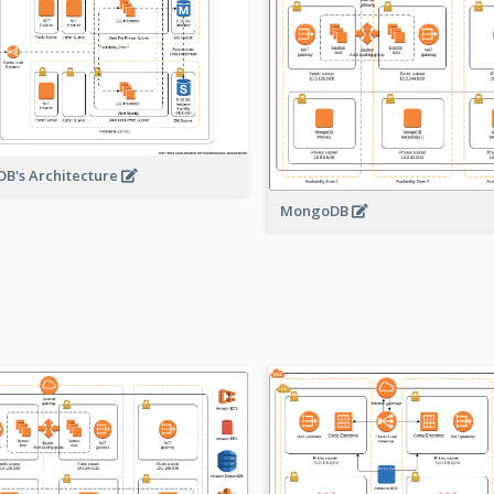
B's Architecture
MongoDB