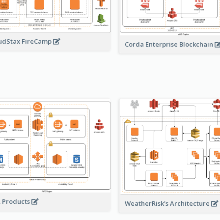
udStax FireCamp
Corda Enterprise Blockchain
A Products
WeatherRisk's Architecture