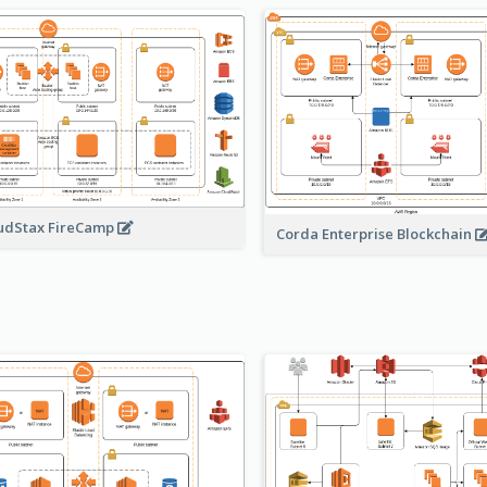
udStax FireCamp
Corda Enterprise Blockchain