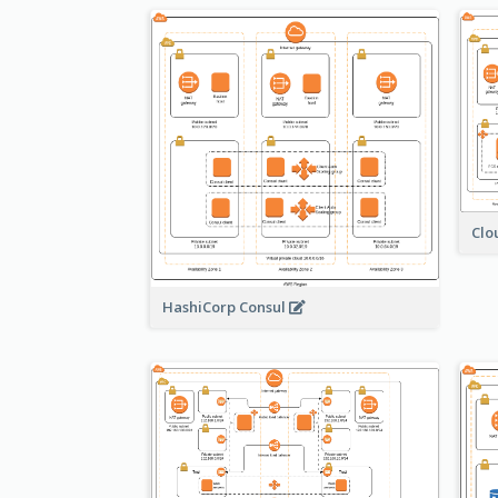
Clo
HashiCorp Consul