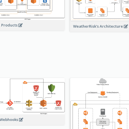
A Products
WeatherRisk's Architecture
 Webhooks