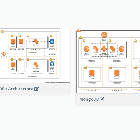
B's Architecture
MongoDB