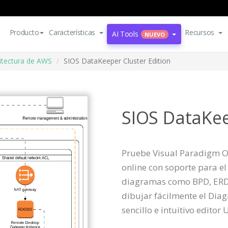
Producto
Características
Recursos
AI Tools
NUEVO
itectura de AWS
SIOS DataKeeper Cluster Edition
SIOS DataKee
Pruebe Visual Paradigm On
online con soporte para e
diagramas como BPD, ERD
dibujar fácilmente el Dia
sencillo e intuitivo editor