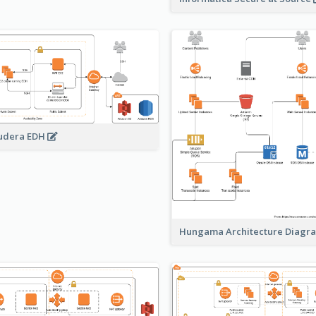
udera EDH
Hungama Architecture Diag