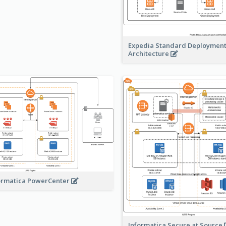
Expedia Standard Deploymen
Architecture
ormatica PowerCenter
Informatica Secure at Source