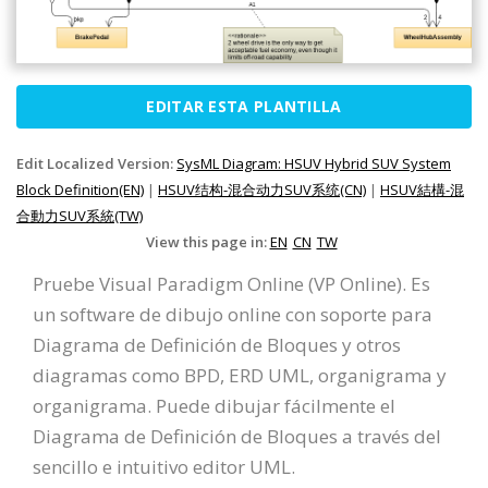
EDITAR ESTA PLANTILLA
Edit Localized Version:
SysML Diagram: HSUV Hybrid SUV System
Block Definition(EN)
|
HSUV结构-混合动力SUV系统(CN)
|
HSUV結構-混
合動力SUV系統(TW)
View this page in:
EN
CN
TW
Pruebe Visual Paradigm Online (VP Online). Es
un software de dibujo online con soporte para
Diagrama de Definición de Bloques y otros
diagramas como BPD, ERD UML, organigrama y
organigrama. Puede dibujar fácilmente el
Diagrama de Definición de Bloques a través del
sencillo e intuitivo editor UML.