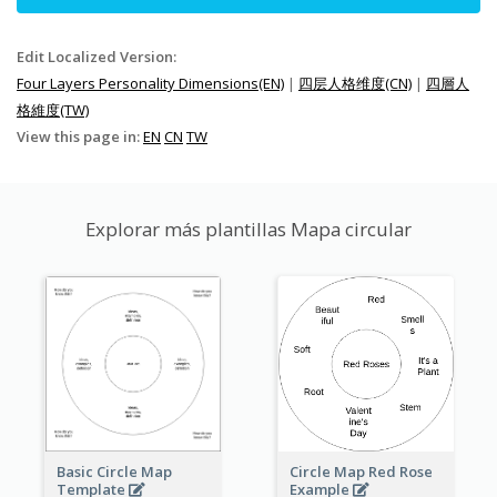
Edit Localized Version:
Four Layers Personality Dimensions(EN)
|
四层人格维度(CN)
|
四層人
格維度(TW)
View this page in:
EN
CN
TW
Explorar más plantillas Mapa circular
Basic Circle Map
Circle Map Red Rose
Template
Example