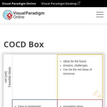
Visual Paradigm Online
Visual Paradigm Desktop
Diagramas
Plantillas
Caja COCD
COCD Box
COCD Box