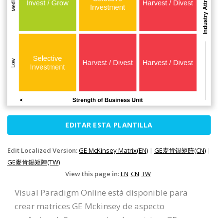
EDITAR ESTA PLANTILLA
Edit Localized Version:
GE McKinsey Matrix(EN)
|
GE麦肯锡矩阵(CN)
|
GE麥肯錫矩陣(TW)
View this page in:
EN
CN
TW
Visual Paradigm Online está disponible para
crear matrices GE Mckinsey de aspecto