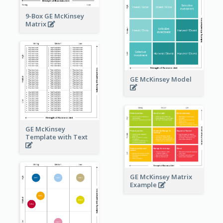
9-Box GE McKinsey
Matrix
GE McKinsey Model
GE McKinsey
Template with Text
GE McKinsey Matrix
Example