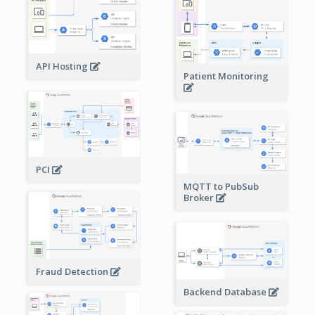
API Hosting
Patient Monitoring
PCI
MQTT to PubSub
Broker
Fraud Detection
Backend Database