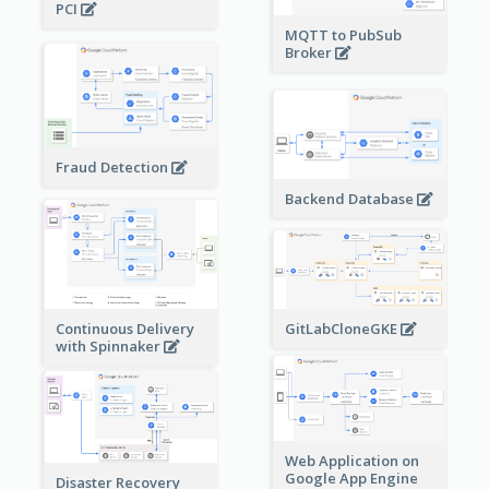
PCI
MQTT to PubSub
Broker
Fraud Detection
Backend Database
Continuous Delivery
GitLabCloneGKE
with Spinnaker
Web Application on
Google App Engine
Disaster Recovery