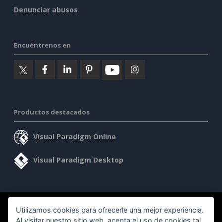
Denunciar abusos
Encuéntrenos en
Productos destacados
Visual Paradigm Online
Visual Paradigm Desktop
©2026 by Visual Paradigm. Todos los derechos reservados.
Utilizamos cookies para ofrecerle una mejor experiencia.
Al visitar nuestro sitio web, acepta el uso de cookies tal