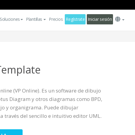
Soluciones
Plantillas
Precios
Regístrate
Iniciar sesión
Template
line (VP Online). Es un software de dibujo
Lotus Diagram y otros diagramas como BPD,
jo y organigrama. Puede dibujar
 través del sencillo e intuitivo editor UML.