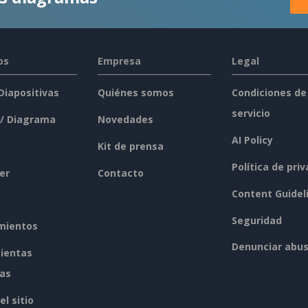
os
Empresa
Legal
 Diapositivas
Quiénes somos
Condiciones de
servicio
 / Diagrama
Novedades
AI Policy
Kit de prensa
Política de pri
er
Contacto
Content Guidel
Seguridad
mientos
Denunciar abu
ientas
tas
l sitio