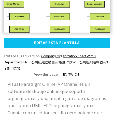
EDITAR ESTA PLANTILLA
Edit Localized Version:
Company Organization Chart With 3
Department(EN)
|
公司組織結構圖有3個部門(TW)
|
公司组织结构图有3
个部门(CN)
View this page in:
EN
TW
CN
Visual Paradigm Online (VP Online) es un
software de dibujo online que soporta
organigramas y una amplia gama de diagramas
que cubren UML, ERD, organigramas y más.
Cuenta con un editor sencillo pero potente que