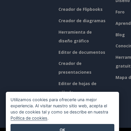
Diseño
Creador de Flipbooks
Foro
Creador de diagramas
Aprend
Herramienta de
Blog
diseño gráfico
Conoci
Editor de documentos
Herram
Creador de
gratui
presentaciones
Mapa de
Editor de hojas de
cálculo
Utilizamos cookies para ofrecerle una mejor
Precios
experiencia. Al visitar nuestro sitio web, acepta el
uso de cookies tal y como se describe en nuestra
Política de cookies
.
OK