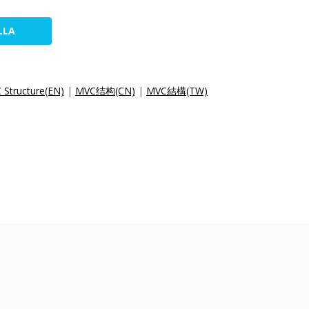
LLA
Structure(EN)
|
MVC结构(CN)
|
MVC結構(TW)