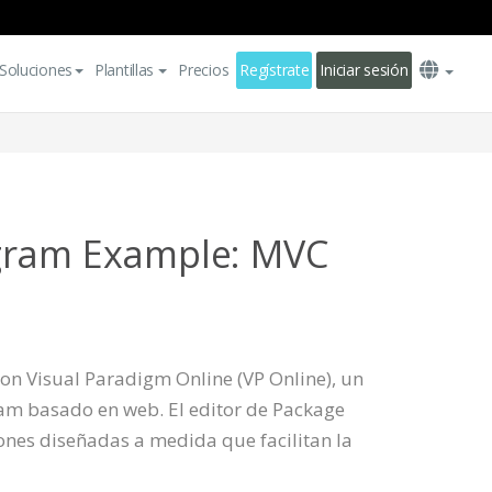
Soluciones
Plantillas
Precios
Regístrate
Iniciar sesión
gram Example: MVC
n Visual Paradigm Online (VP Online), un
am basado en web. El editor de Package
nes diseñadas a medida que facilitan la