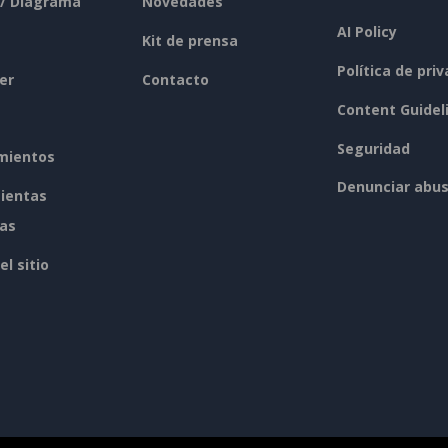
 / Diagrama
Novedades
AI Policy
Kit de prensa
Política de pri
er
Contacto
Content Guidel
Seguridad
mientos
Denunciar abu
ientas
tas
l sitio