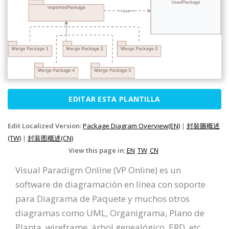
EDITAR ESTA PLANTILLA
Edit Localized Version:
Package Diagram Overview(EN)
|
封裝圖概述
(TW)
|
封装图概述(CN)
View this page in:
EN
TW
CN
Visual Paradigm Online (VP Online) es un
software de diagramación en línea con soporte
para Diagrama de Paquete y muchos otros
diagramas como UML, Organigrama, Plano de
Planta, wireframe, árbol genealógico, ERD, etc.