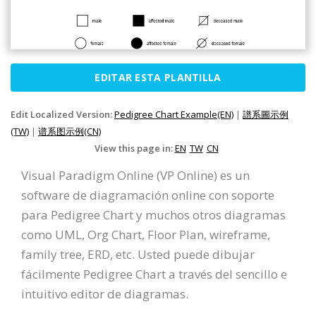
EDITAR ESTA PLANTILLA
Edit Localized Version:
Pedigree Chart Example(EN)
|
譜系圖示例
(TW)
|
谱系图示例(CN)
View this page in:
EN
TW
CN
Visual Paradigm Online (VP Online) es un
software de diagramación online con soporte
para Pedigree Chart y muchos otros diagramas
como UML, Org Chart, Floor Plan, wireframe,
family tree, ERD, etc. Usted puede dibujar
fácilmente Pedigree Chart a través del sencillo e
intuitivo editor de diagramas.