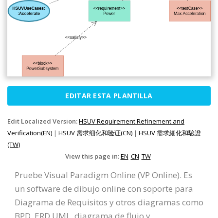
EDITAR ESTA PLANTILLA
Edit Localized Version:
HSUV Requirement Refinement and
Verification(EN)
|
HSUV 需求细化和验证(CN)
|
HSUV 需求細化和驗證
(TW)
View this page in:
EN
CN
TW
Pruebe Visual Paradigm Online (VP Online). Es
un software de dibujo online con soporte para
Diagrama de Requisitos y otros diagramas como
BPD, ERD UML, diagrama de flujo y