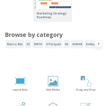
Marketing Strategy
Roadmap
Browse by category
Marco 4Qs
5S
5W1H
5 Porqués
6S
ADKAR
Embudo AID
Layout Aids
Add Media
Drag and Drop