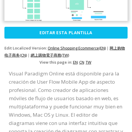
EDITAR ESTA PLANTILLA
Edit Localized Version:
Online Shopping Ecommerce(EN)
|
网上购物
电子商务(CN)
|
網上購物電子商務(TW)
View this page in:
EN
CN
TW
Visual Paradigm Online está disponible para la
creación de User Flow Mobile App de aspecto
profesional. Como creador de aplicaciones
móviles de flujo de usuarios basado en web, es
multiplataforma y puede funcionar muy bien en
Windows, Mac OS y Linux. El editor de
diagramas viene con una interfaz intuitiva que
soporta la creación de diagramas con arrastrar y