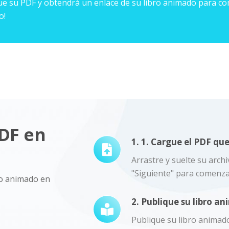
gue su PDF y obtendrá un enlace de su libro animado para co
o!
DF en
1. 1. Cargue el PDF qu
Arrastre y suelte su arch
"Siguiente" para comenza
bro animado en
2. Publique su libro a
Publique su libro animado