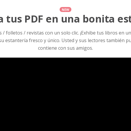
NEW
 tus PDF en una bonita es
 folletos / revistas con un solo clic. ¡Exhibe tus libros en
u estantería fresco y único. Usted y sus lectores también pu
contiene con sus amigos.