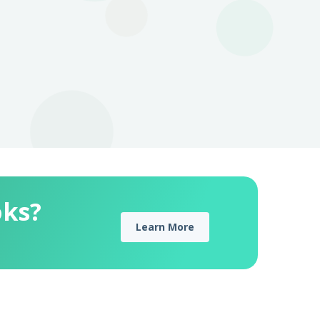
oks?
Learn More