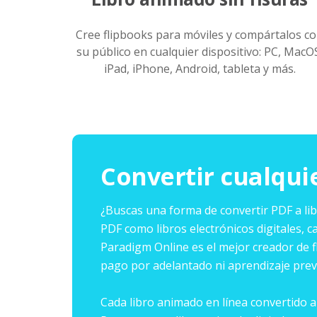
Cree flipbooks para móviles y compártalos c
su público en cualquier dispositivo: PC, MacO
iPad, iPhone, Android, tableta y más.
Convertir cualqui
¿Buscas una forma de convertir PDF a lib
PDF como libros electrónicos digitales, c
Paradigm Online es el mejor creador de f
pago por adelantado ni aprendizaje prev
Cada libro animado en línea convertido a 