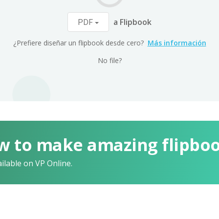
a Flipbook
PDF
¿Prefiere diseñar un flipbook desde cero?
Más información
No file?
w to make amazing flipbo
ailable on VP Online.