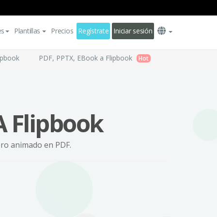
es
Plantillas
Precios
Regístrate
Iniciar sesión
ipbook
PDF, PPTX, EBook a Flipbook
Hot
A Flipbook
ibro animado en PDF.