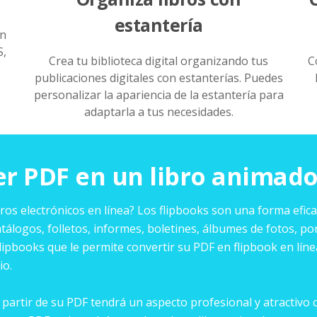
estantería
on
S,
Crea tu biblioteca digital organizando tus
C
publicaciones digitales con estanterías. Puedes
personalizar la apariencia de la estantería para
adaptarla a tus necesidades.
er PDF en un libro animado
ros electrónicos en línea? Los flipbooks son una forma efic
atálogos, folletos, informes, boletines, álbumes de fotos, po
lipbooks que le permite convertir su PDF en flipbook en lín
io.
partir de su PDF tendrá un aspecto profesional y atractivo c