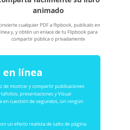
animado
onvierte cualquier PDF a flipbook, publícalo en
línea y, y obtén un enlace de tu Flipbook para
compartir pública o privadamente
 en línea
az de mostrar y compartir publicaciones
rtafolios, presentaciones y Visual
ea en cuestión de segundos, sin ningún
on un efecto realista de salto de página.