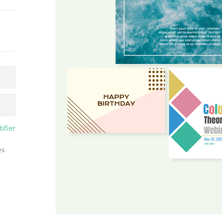
tifier
es