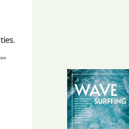
ties.
ion