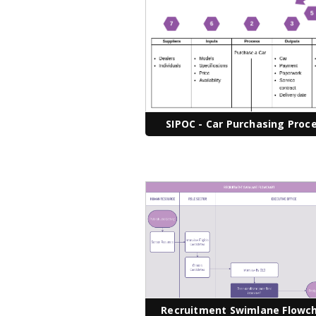
SIPOC - Car Purchasing Proc
Recruitment Swimlane Flowc