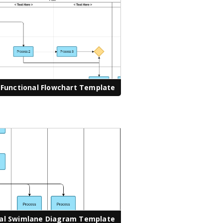
-Functional Flowchart Template
cal Swimlane Diagram Template