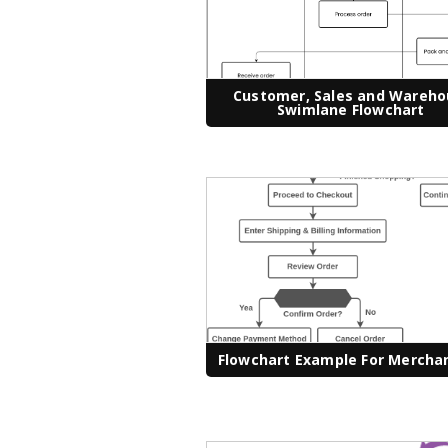
Customer, Sales and Wareh
Swimlane Flowchart
Flowchart Example For Mercha