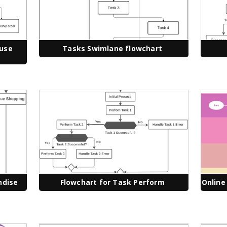
ouse
Tasks Swimlane flowchart
ndise
Flowchart for Task Perform
Online