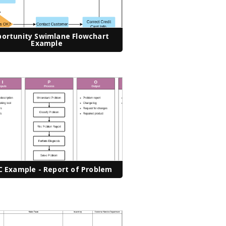
ortunity Swimlane Flowchart
Example
C Example - Report of Problem