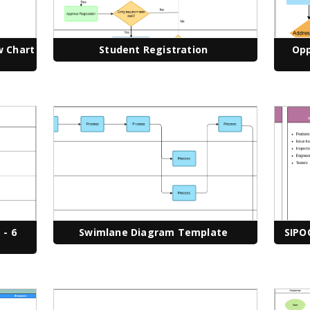
w Chart
Student Registration
Opp
- 6
Swimlane Diagram Template
SIPO