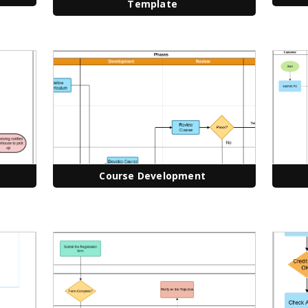
Template
Course Development