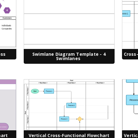
ess
Swimlane Diagram Template - 4
Cross
Swimlanes
hart
Vertical Cross-Functional Flowchart
Verti