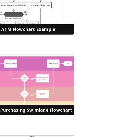
ATM Flowchart Example
 Purchasing Swimlane Flowchart