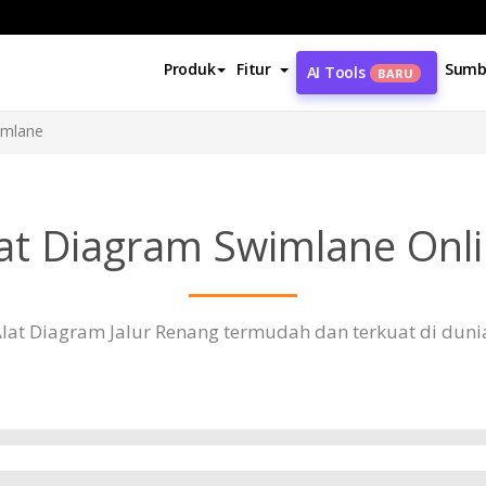
Produk
Fitur
Sumb
AI Tools
BARU
imlane
at Diagram Swimlane Onl
lat Diagram Jalur Renang termudah dan terkuat di duni