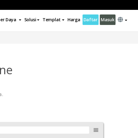
er Daya
Solusi
Templat
Harga
Daftar
Masuk
ine
a.