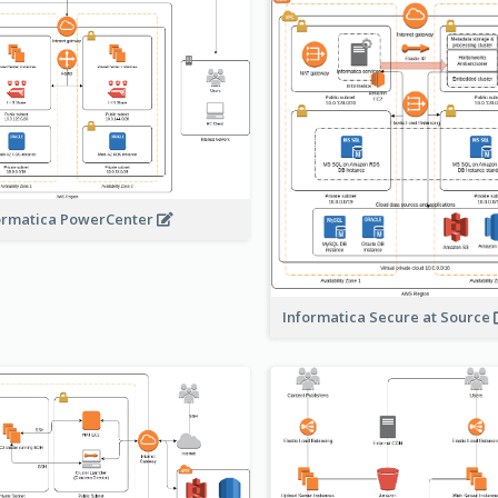
ormatica PowerCenter
Informatica Secure at Source