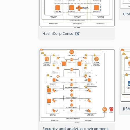
Clo
HashiCorp Consul
JIR
Security and analytics environment