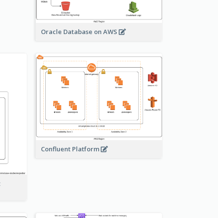
Oracle Database on AWS
Confluent Platform
t