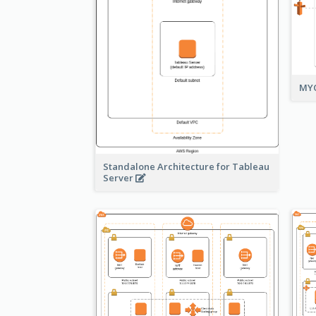
MYO
Standalone Architecture for Tableau
Server