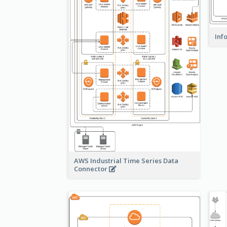
Inf
AWS Industrial Time Series Data
Connector