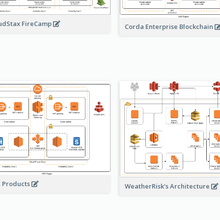
udStax FireCamp
Corda Enterprise Blockchain
A Products
WeatherRisk's Architecture