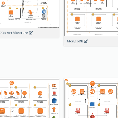
B's Architecture
MongoDB