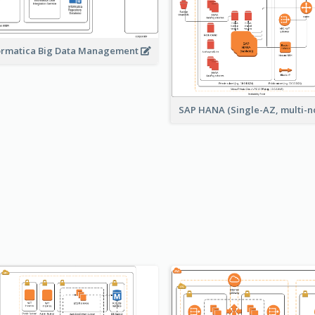
ormatica Big Data Management
SAP HANA (Single-AZ, multi-