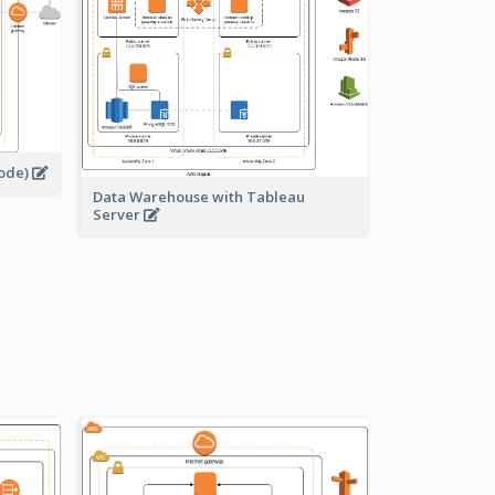
node)
Data Warehouse with Tableau
Server