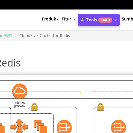
Produk
Fitur
Sumb
AI Tools
BARU
ur AWS
CloudStax Cache for Redis
Redis