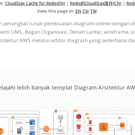
on:
CloudStax Cache for Redis(EN)
|
Redis的CloudStax缓存(CN)
|
Red
View this page in:
EN
CN
TW
lah perangkat lunak pembuatan diagram online dengan 
ti UML, Bagan Organisasi, Denah Lantai, wireframe, sil
ktur AWS melalui editor diagram yang sederhana dan 
elajahi lebih banyak templat Diagram Arsitektur A