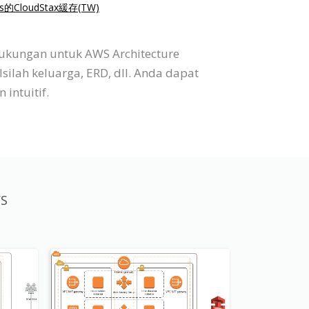
is的CloudStax緩存(TW)
dukungan untuk AWS Architecture
silah keluarga, ERD, dll. Anda dapat
intuitif.
WS