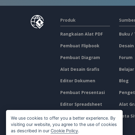
Produk
Sumber
Rangkaian Alat PDF
Buku /
Pembuat Flipbook
Desain
Pembuat Diagram
Forum
Alat Desain Grafis
Belajar
Editor Dokumen
Blog
Pembuat Presentasi
Penget
Editor Spreadsheet
Alat Gr
Harga
Peta Si
We use cookies to offer you a better experience. By
visiting our website, you agree to the use of cookies
as described in our
Cookie Policy
.