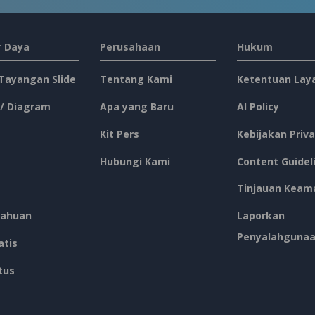
 Daya
Perusahaan
Hukum
 Tayangan Slide
Tentang Kami
Ketentuan Lay
 / Diagram
Apa yang Baru
AI Policy
Kit Pers
Kebijakan Priva
Hubungi Kami
Content Guidel
Tinjauan Keam
ahuan
Laporkan
Penyalahguna
atis
tus