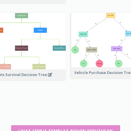
Vehicle Purchase Decision Tr
nts Survival Decision Tree
LIHAT SEMUA TEMPLAT POHON KEPUTUSAN