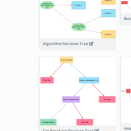
Bus
Algorithm Decision Tree
Hea
Car Purchase Decision Tree