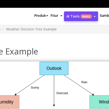
Produk
Fitur
Sumb
AI Tools
BARU
n
Weather Decision Tree Example
ee Example