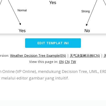
EDIT TEMPLAT INI
ersion:
Weather Decision Tree Example(EN)
|
天气决策树示例(CN)
|
View this page in:
EN
CN
TW
 Online (VP Online), mendukung Decision Tree, UML, ER
elalui editor gambar yang intuitif.