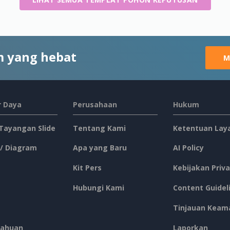
 yang hebat
M
 Daya
Perusahaan
Hukum
 Tayangan Slide
Tentang Kami
Ketentuan Lay
 / Diagram
Apa yang Baru
AI Policy
Kit Pers
Kebijakan Priva
Hubungi Kami
Content Guidel
Tinjauan Keam
ahuan
Laporkan