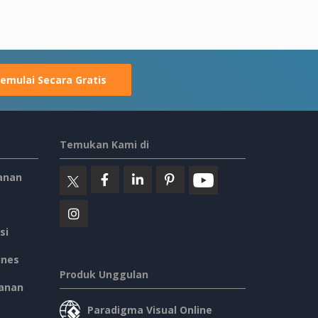
emulai Secara Gratis
Temukan Kami di
anan
si
ines
Produk Unggulan
anan
Paradigma Visual Online