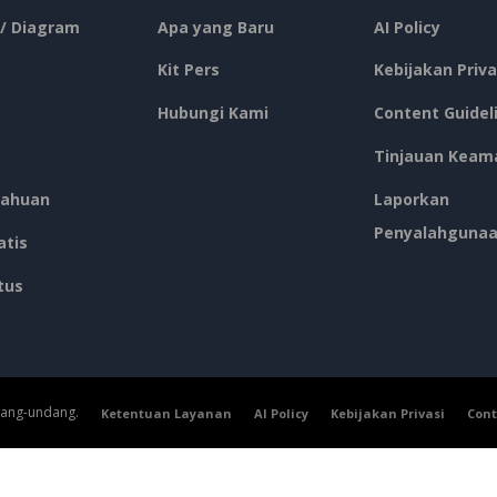
 / Diagram
Apa yang Baru
AI Policy
Kit Pers
Kebijakan Priva
Hubungi Kami
Content Guidel
Tinjauan Keam
ahuan
Laporkan
Penyalahguna
atis
tus
dang-undang.
Ketentuan Layanan
AI Policy
Kebijakan Privasi
Cont