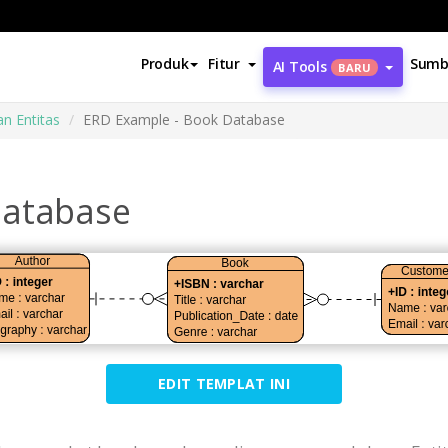
Produk
Fitur
Sumb
AI Tools
BARU
n Entitas
ERD Example - Book Database
Database
EDIT TEMPLAT INI