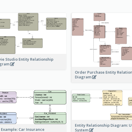
ie Studio Entity Relationship
agram
Order Purchase Entity Relatio
Diagram
Entity Relationship Diagram: 
 Example: Car Insurance
System