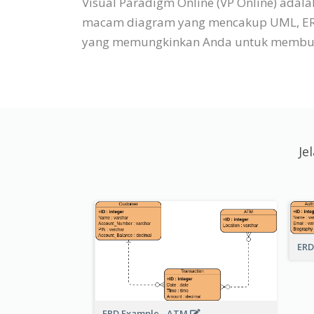
Visual Paradigm Online (VP Online) adal
macam diagram yang mencakup UML, ERD, 
yang memungkinkan Anda untuk membuat
Je
ERD
ERD Example - ATM