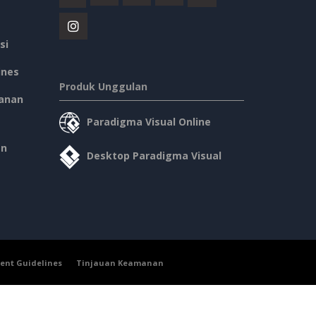
si
ines
Produk Unggulan
anan
Paradigma Visual Online
an
Desktop Paradigma Visual
ent Guidelines
Tinjauan Keamanan