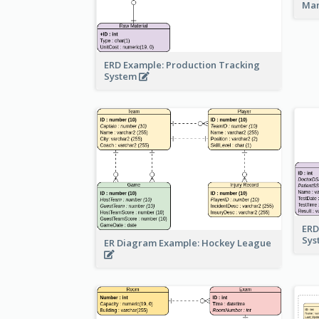
Ma
ERD Example: Production Tracking
System
ERD
Sy
ER Diagram Example: Hockey League