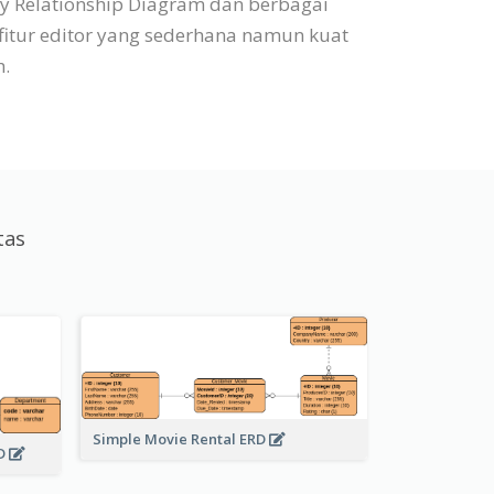
ty Relationship Diagram dan berbagai
fitur editor yang sederhana namun kuat
h.
tas
Simple Movie Rental ERD
RD