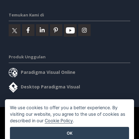
Temukan Kami di
Produk Unggulan
Paradigma Visual Online
Desktop Paradigma Visual
We use cookies to offer you a better experience. By
visiting our website, you agree to the use of cookies as
©2026 by Visual Paradigm. Semua hak cipta dilindungi undang-
described in our
Cookie Policy
.
undang.
OK
Ketentuan Layanan
AI Policy
Kebijakan Privasi