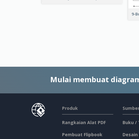
9-B
Mulai membuat diagram
Produk
Sumber
Rangkaian Alat PDF
Buku /
Pembuat Flipbook
Desain