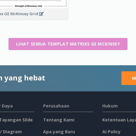
ox GE McKinsey Grid
LIHAT SEMUA TEMPLAT MATRIKS GE MCKINSEY
 yang hebat
M
 Daya
Perusahaan
Hukum
 Tayangan Slide
Tentang Kami
Ketentuan Lay
 / Diagram
Apa yang Baru
AI Policy