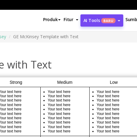
Produk
Fitur
Sumb
AI Tools
BARU
sey
GE McKinsey Template with Text
 with Text