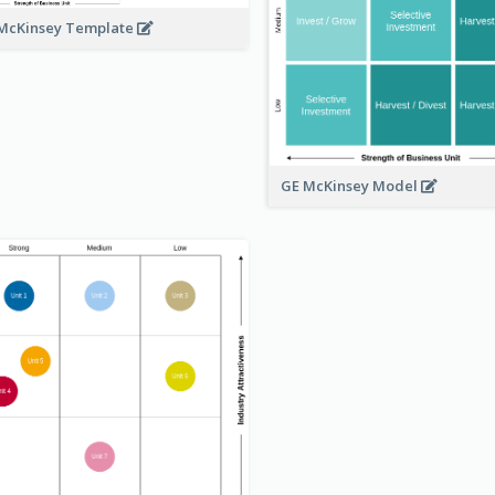
McKinsey Template
GE McKinsey Model