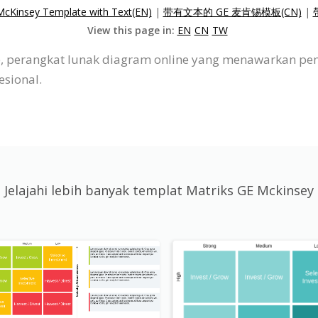
cKinsey Template with Text(EN)
|
带有文本的 GE 麦肯锡模板(CN)
|
View this page in:
EN
CN
TW
, perangkat lunak diagram online yang menawarkan pe
sional.
Jelajahi lebih banyak templat Matriks GE Mckinsey