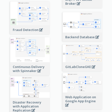
Broker
Fraud Detection
Backend Database
Continuous Delivery
GitLabCloneGKE
with Spinnaker
Web Application on
Google App Engine
Disaster Recovery
with Application
Replication