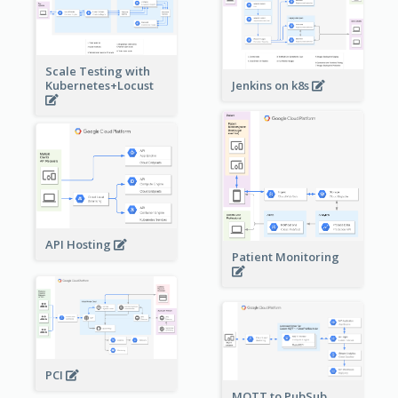
Scale Testing with
Kubernetes+Locust
Jenkins on k8s
API Hosting
Patient Monitoring
PCI
MQTT to PubSub