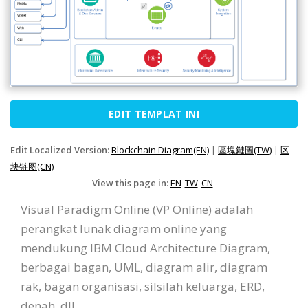
EDIT TEMPLAT INI
Edit Localized Version:
Blockchain Diagram(EN)
|
區塊鏈圖(TW)
|
区
块链图(CN)
View this page in:
EN
TW
CN
Visual Paradigm Online (VP Online) adalah
perangkat lunak diagram online yang
mendukung IBM Cloud Architecture Diagram,
berbagai bagan, UML, diagram alir, diagram
rak, bagan organisasi, silsilah keluarga, ERD,
denah, dll.