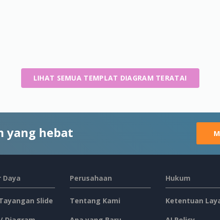
LIHAT SEMUA TEMPLAT DIAGRAM TERATAI
 yang hebat
M
 Daya
Perusahaan
Hukum
 Tayangan Slide
Tentang Kami
Ketentuan Lay
 / Diagram
Apa yang Baru
AI Policy