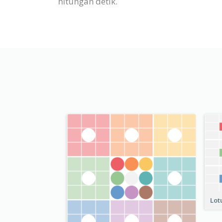
hitungan detik.
Lot