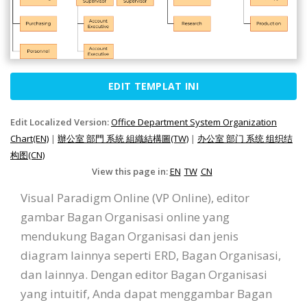
EDIT TEMPLAT INI
Edit Localized Version:
Office Department System Organization
Chart(EN)
|
辦公室 部門 系統 組織結構圖(TW)
|
办公室 部门 系统 组织结
构图(CN)
View this page in:
EN
TW
CN
Visual Paradigm Online (VP Online), editor
gambar Bagan Organisasi online yang
mendukung Bagan Organisasi dan jenis
diagram lainnya seperti ERD, Bagan Organisasi,
dan lainnya. Dengan editor Bagan Organisasi
yang intuitif, Anda dapat menggambar Bagan