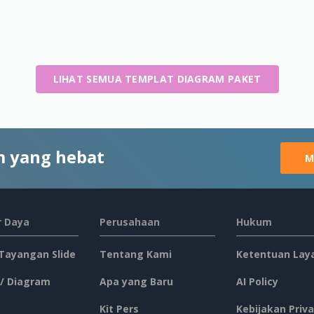
LIHAT SEMUA TEMPLAT DIAGRAM PAKET
 yang hebat
M
 Daya
Perusahaan
Hukum
 Tayangan Slide
Tentang Kami
Ketentuan Lay
 / Diagram
Apa yang Baru
AI Policy
Kit Pers
Kebijakan Priva