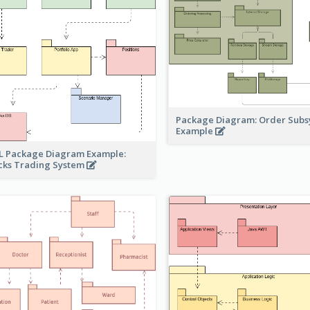
Package Diagram: Order Sub
Example
 Package Diagram Example:
cks Trading System