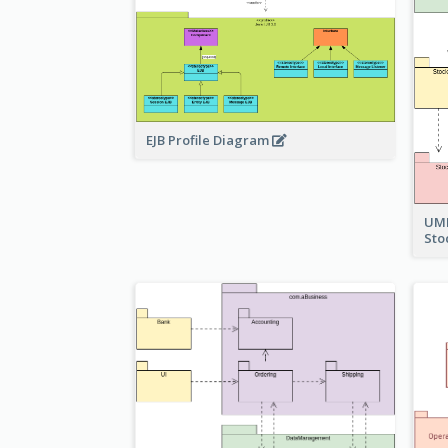
EJB Profile Diagram
UML
Sto