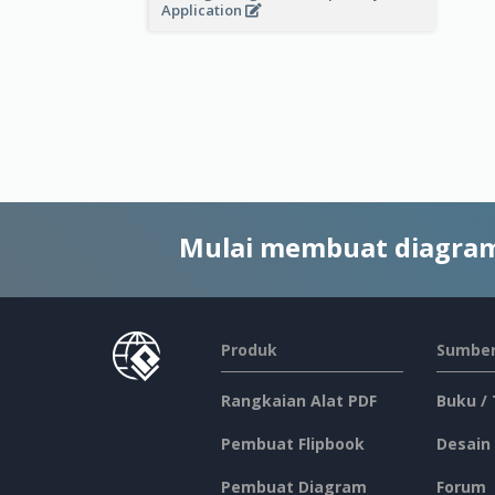
Application
Mulai membuat diagram
Produk
Sumber
Rangkaian Alat PDF
Buku /
Pembuat Flipbook
Desain
Pembuat Diagram
Forum