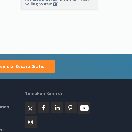
Selling System
emulai Secara Gratis
Temukan Kami di
anan
si