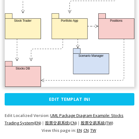
EDIT TEMPLAT INI
Edit Localized Version:
UML Package Diagram Example: Stocks
Trading System(EN)
|
股票交易系统(CN)
|
股票交易系統(TW)
View this page in:
EN
CN
TW