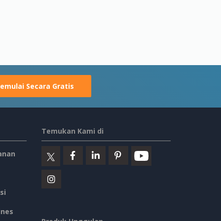
emulai Secara Gratis
Temukan Kami di
anan
si
ines