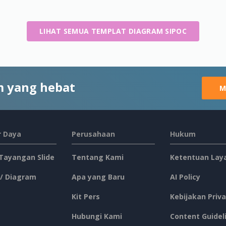
LIHAT SEMUA TEMPLAT DIAGRAM SIPOC
 yang hebat
M
 Daya
Perusahaan
Hukum
 Tayangan Slide
Tentang Kami
Ketentuan Lay
 / Diagram
Apa yang Baru
AI Policy
Kit Pers
Kebijakan Priva
Hubungi Kami
Content Guidel