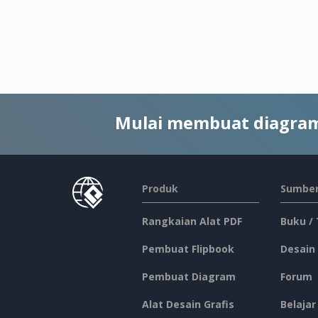
Mulai membuat diagram
Produk
Sumber
Rangkaian Alat PDF
Buku /
Pembuat Flipbook
Desain
Pembuat Diagram
Forum
Alat Desain Grafis
Belajar