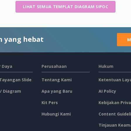
LIHAT SEMUA TEMPLAT DIAGRAM SIPOC
 yang hebat
M
 Daya
Perusahaan
Hukum
 Tayangan Slide
Tentang Kami
Ketentuan Lay
 / Diagram
Apa yang Baru
AI Policy
Kit Pers
Kebijakan Priva
Hubungi Kami
Content Guidel
Tinjauan Keam