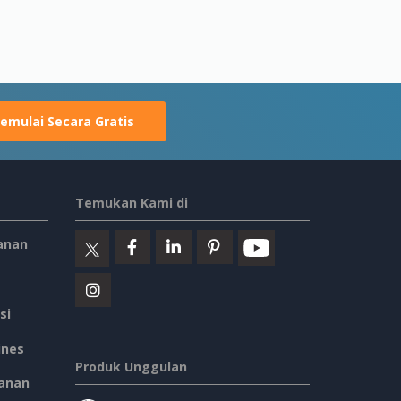
emulai Secara Gratis
Temukan Kami di
anan
si
ines
Produk Unggulan
anan