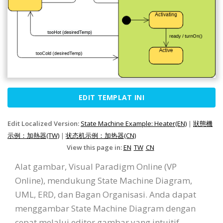
EDIT TEMPLAT INI
Edit Localized Version:
State Machine Example: Heater(EN)
|
狀態機
示例：加熱器(TW)
|
状态机示例：加热器(CN)
View this page in:
EN
TW
CN
Alat gambar, Visual Paradigm Online (VP
Online), mendukung State Machine Diagram,
UML, ERD, dan Bagan Organisasi. Anda dapat
menggambar State Machine Diagram dengan
cepat melalui editor gambar yang intuitif.