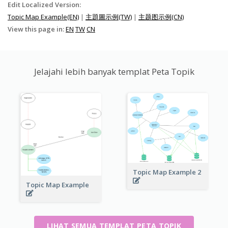
Edit Localized Version:
Topic Map Example(EN)
|
主題圖示例(TW)
|
主题图示例(CN)
View this page in:
EN
TW
CN
Jelajahi lebih banyak templat Peta Topik
Topic Map Example 2
Topic Map Example
LIHAT SEMUA TEMPLAT PETA TOPIK