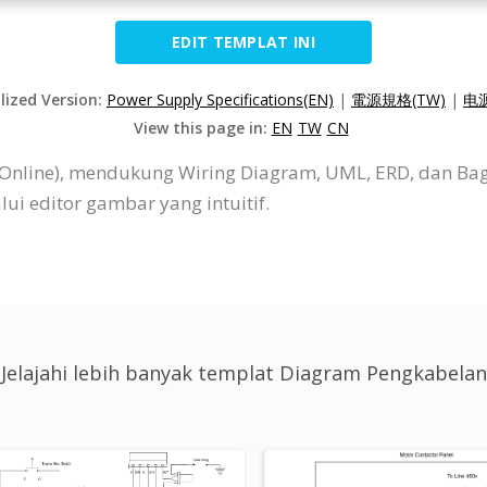
EDIT TEMPLAT INI
lized Version:
Power Supply Specifications(EN)
|
電源規格(TW)
|
电源
View this page in:
EN
TW
CN
P Online), mendukung Wiring Diagram, UML, ERD, dan B
i editor gambar yang intuitif.
Jelajahi lebih banyak templat Diagram Pengkabelan