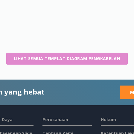
LIHAT SEMUA TEMPLAT DIAGRAM PENGKABELAN
 yang hebat
M
 Daya
Perusahaan
Hukum
 Tayangan Slide
Tentang Kami
Ketentuan Lay